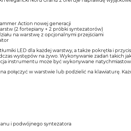
ki i elegancki Nord Grand 2 oferuje naprawdę wyjątkowe
ammer Action nowej generacji
stw (2 fortepiany + 2 próbki syntezatorów)
ziału na warstwę z opcjonalnymi przejściami
itor
miki LED dla każdej warstwy, a także pokrętła i przycis
zas występów na żywo. Wykonywanie zadań takich jak 
ycja instrumentu może być wykonywane natychmiastow
ożna połączyć w warstwie lub podzielić na klawiaturę. 
anu i podwójnego syntezatora