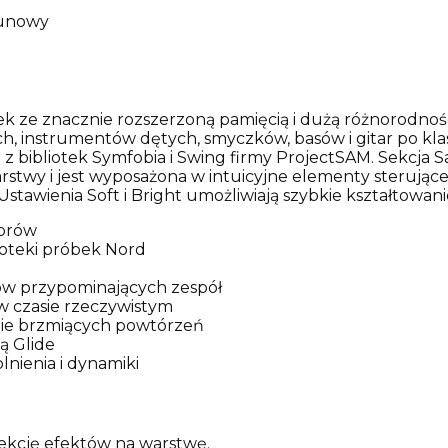
runowy
k ze znacznie rozszerzoną pamięcią i dużą różnorodnoś
, instrumentów dętych, smyczków, basów i gitar po klas
 z bibliotek Symfobia i Swing firmy ProjectSAM. Sekcja
arstwy i jest wyposażona w intuicyjne elementy sterując
stawienia Soft i Bright umożliwiają szybkie kształtowan
torów
ioteki próbek Nord
ów przypominających zespół
w czasie rzeczywistym
nie brzmiących powtórzeń
ą Glide
nienia i dynamiki
ekcję efektów na warstwę.