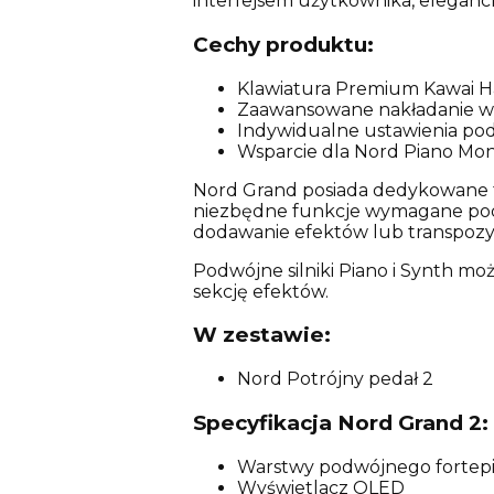
interfejsem użytkownika, eleganc
Cechy produktu:
Klawiatura Premium Kawai H
Zaawansowane nakładanie war
Indywidualne ustawienia pod
Wsparcie dla Nord Piano Mon
Nord Grand posiada dedykowane tłu
niezbędne funkcje wymagane podc
dodawanie efektów lub transpoz
Podwójne silniki Piano i Synth m
sekcję efektów.
W zestawie:
Nord Potrójny pedał 2
Specyfikacja Nord Grand 2:
Warstwy podwójnego fortepi
Wyświetlacz OLED