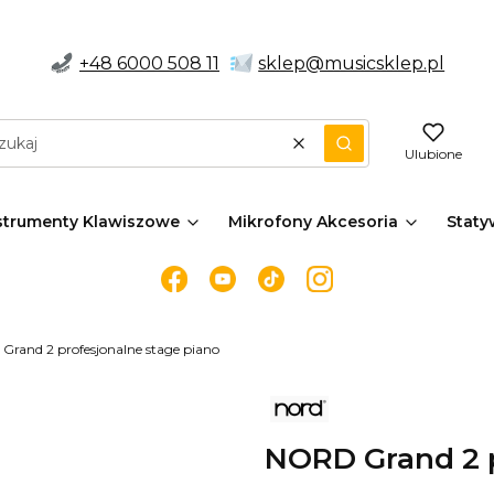
+48
6000 508 11
sklep@musicsklep.pl
Wyczyść
Szukaj
Ulubione
strumenty Klawiszowe
Mikrofony Akcesoria
Staty
rand 2 profesjonalne stage piano
NORD Grand 2 p