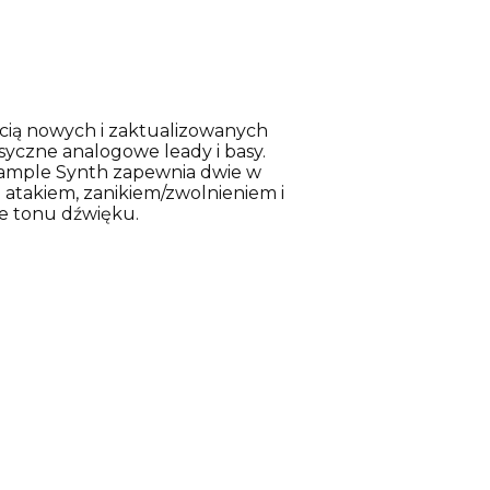
cią nowych i zaktualizowanych
yczne analogowe leady i basy.
 Sample Synth zapewnia dwie w
e atakiem, zanikiem/zwolnieniem i
ie tonu dźwięku.