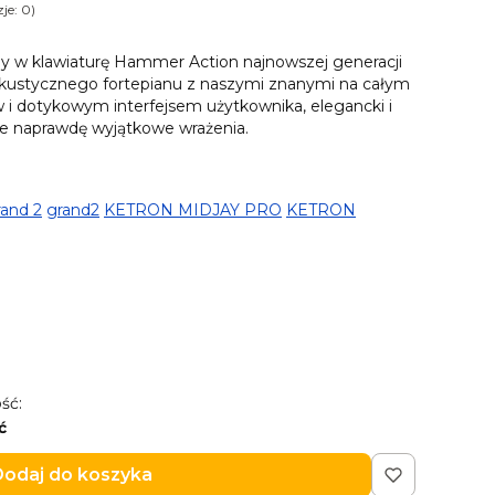
je: 0)
y w klawiaturę Hammer Action najnowszej generacji
akustycznego fortepianu z naszymi znanymi na całym
w i dotykowym interfejsem użytkownika, elegancki i
je naprawdę wyjątkowe wrażenia.
and 2
grand2
KETRON MIDJAY PRO
KETRON
ść:
ć
odaj do koszyka