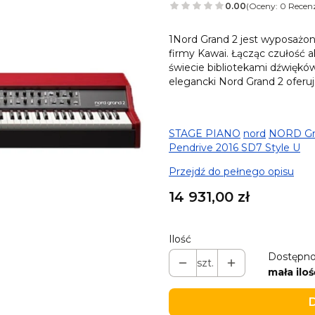
0.00
(Oceny: 0 Recenz
1Nord Grand 2 jest wyposażon
firmy Kawai. Łącząc czułość 
świecie bibliotekami dźwiękó
elegancki Nord Grand 2 oferu
STAGE PIANO
nord
NORD Gr
Pendrive 2016 SD7 Style U
Przejdź do pełnego opisu
Cena
14 931,00 zł
Ilość
Dostępno
szt.
mała iloś
D