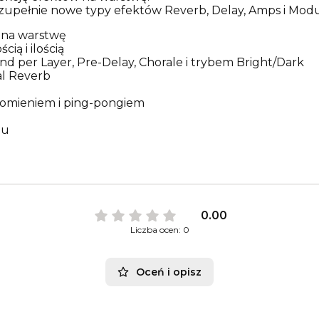
upełnie nowe typy efektów Reverb, Delay, Amps i Modu
 na warstwę
ią i ilością
nd per Layer, Pre-Delay, Chorale i trybem Bright/Dark
al Reverb
płomieniem i ping-pongiem
nu
0.00
Liczba ocen: 0
Oceń i opisz