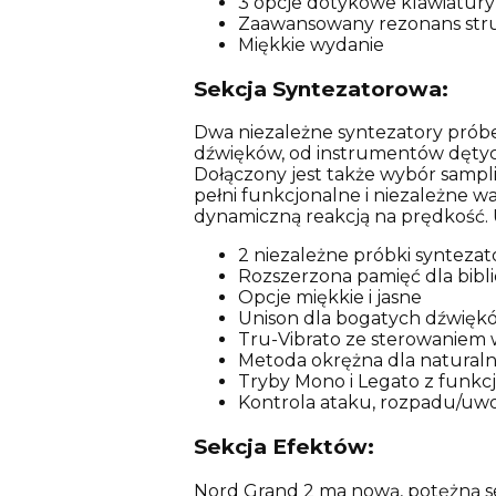
3 opcje dotykowe klawiatury
Zaawansowany rezonans st
Miękkie wydanie
Sekcja Syntezatorowa:
Dwa niezależne syntezatory próbe
dźwięków, od instrumentów dętych
Dołączony jest także wybór sampli
pełni funkcjonalne i niezależne w
dynamiczną reakcją na prędkość. U
2 niezależne próbki synteza
Rozszerzona pamięć dla bibl
Opcje miękkie i jasne
Unison dla bogatych dźwięk
Tru-Vibrato ze sterowaniem 
Metoda okrężna dla natural
Tryby Mono i Legato z funkcj
Kontrola ataku, rozpadu/uwol
Sekcja Efektów:
Nord Grand 2 ma nową, potężną s