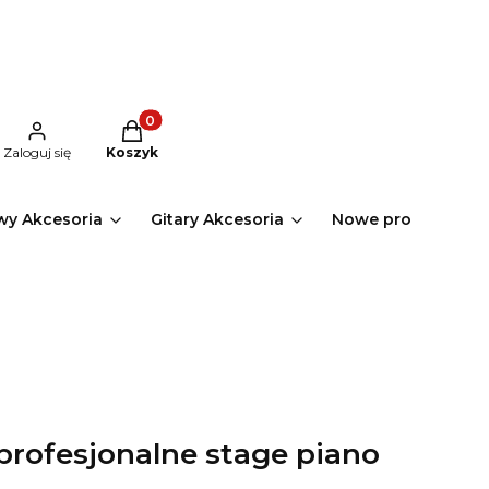
Produkty w koszyku: 0. Zobacz szczegóły
Zaloguj się
Koszyk
wy Akcesoria
Gitary Akcesoria
Nowe produkty
rofesjonalne stage piano