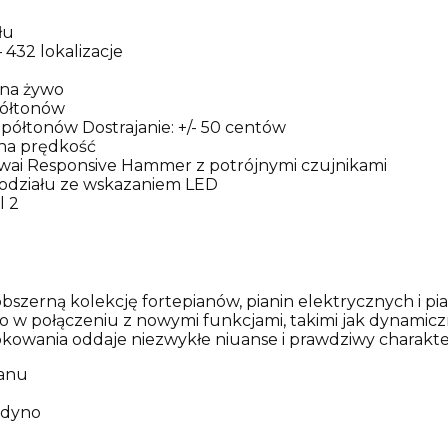
łu
432 lokalizacje
 na żywo
 półtonów
 półtonów Dostrajanie: +/- 50 centów
 na prędkość
wai Responsive Hammer z potrójnymi czujnikami
odziału ze wskazaniem LED
l 2
szerną kolekcję fortepianów, pianin elektrycznych i pia
o w połączeniu z nowymi funkcjami, takimi jak dynamicz
bkowania oddaje niezwykłe niuanse i prawdziwy charakt
ianu
i dyno